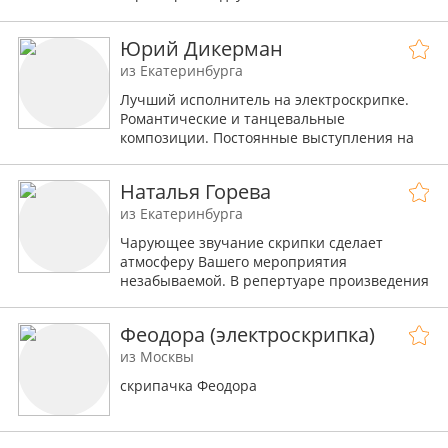
востребованных сольных инструментах на
сегодняшнний день , таких как саксофон и
Юрий Дикерман
скрипка .
из Екатеринбурга
Лучший исполнитель на электроскрипке.
Романтические и танцевальные
композиции. Постоянные выступления на
различных мероприятиях.
Наталья Горева
из Екатеринбурга
Чарующее звучание скрипки сделает
атмосферу Вашего мероприятия
незабываемой. В репертуаре произведения
на любой вкус и для любого повода.
Учитываются Ваши пожелания по музыке.
Феодора (электроскрипка)
из Москвы
скрипачка Феодора