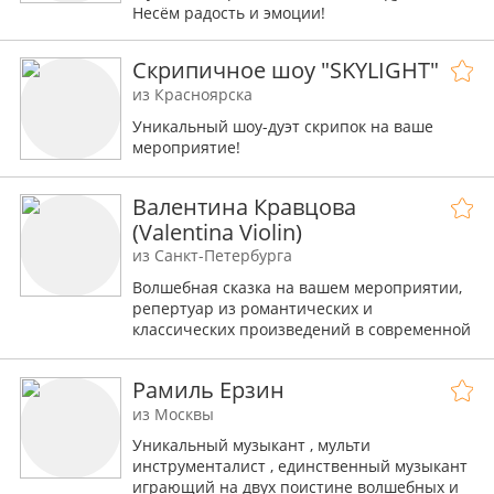
Несём радость и эмоции!
Скрипичное шоу "SKYLIGHT"
из Красноярска
Уникальный шоу-дуэт скрипок на ваше
мероприятие!
Валентина Кравцова
(Valentina Violin)
из Санкт-Петербурга
Волшебная сказка на вашем мероприятии,
репертуар из романтических и
классических произведений в современной
обработке.
Рамиль Ерзин
- Игра на welcome
- Выступление на банкете
из Москвы
Уникальный музыкант , мульти
инструменталист , единственный музыкант
играющий на двух поистине волшебных и