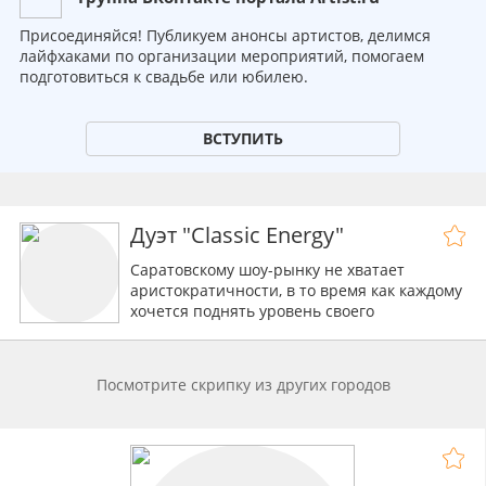
Присоединяйся! Публикуем анонсы артистов, делимся
лайфхаками по организации мероприятий, помогаем
подготовиться к свадьбе или юбилею.
ВСТУПИТЬ
Дуэт "Classic Energy"
Cаратовскому шоу-рынку не хватает
аристократичности, в то время как каждому
хочется поднять уровень своего
мероприятия и сделать из него
событие,которое запомнится всем гостям.
Прежде чем приступить к работе мы
Посмотрите скрипку из других городов
задаем себе вопрос - "Чем будем
удивлять?". Именно поэтому мы рушим
стереотипы классического
музыканта,совмещая танец и живое
исполнение на электроскрипках. Каждый