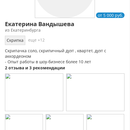
от 5 000 руб.
Екатерина Вандышева
из Екатеринбурга
еще +12
Скрипка
Скрипачка соло, скрипичный дуэт , квартет, дуэт с
аккордеоном
- Опыт работы в шоу-бизнесе более 10 лет
- Лучшая подборка музыки всех музыкальных жанров
2 отзыва и 3 рекомендации
- Концертные номера от классики до рока