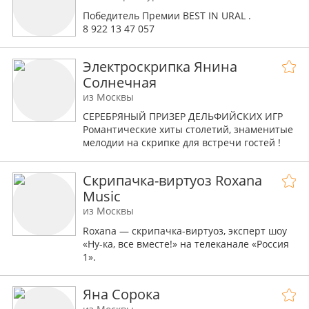
Победитель Премии BEST IN URAL .
8 922 13 47 057
Электроскрипка Янина
Солнечная
из Москвы
СЕРЕБРЯНЫЙ ПРИЗЕР ДЕЛЬФИЙСКИХ ИГР
Романтические хиты столетий, знаменитые
мелодии на скрипке для встречи гостей !
Времена года Вивальди , кавер версии и
саундтреки!
Скрипачка-виртуоз Roxana
Music
из Москвы
Roxana — скрипачка-виртуоз, эксперт шоу
«Ну-ка, все вместе!» на телеканале «Россия
1».
Современные хиты, классика, восточные
мотивы и танцевальные биты в авторских
Яна Сорока
аранжировках.