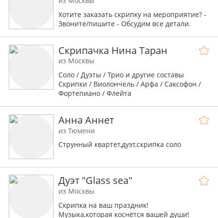
из Москвы
Хотите заказать скрипку на мероприятие? -
Звоните/пишите - Обсудим все детали.
Скрипачка Нина Таран
из Москвы
Соло / Дуэты / Трио и другие составы
Скрипки / Виолончель / Арфа / Саксофон /
Фортепиано / Флейта
Постановочная хореография с участием
Анна Аннет
профессиональных танцоров
из Тюмени
Струнный квартет,дуэт,скрипка соло
Дуэт "Glass sea"
из Москвы
Скрипка на ваш праздник!
Музыка,которая коснётся вашей души!